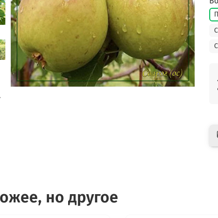
Во
П
С
С
ожее, но другое