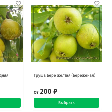
здняя
Груша Бере желтая (Береженая)
200 ₽
От
Выбрать