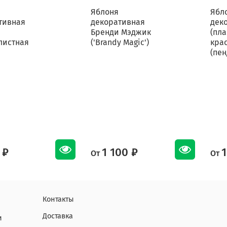
Яблоня
Ябл
тивная
декоративная
дек
Бренди Мэджик
(пла
листная
('Brandy Magic')
кра
(пен
 ₽
1 100 ₽
1
От
От
Контакты
Доставка
и