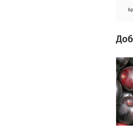
Б
Доб