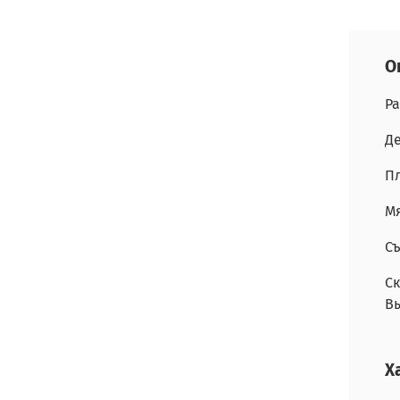
О
Ра
Д
Пл
Мя
Съ
Ск
В
Х