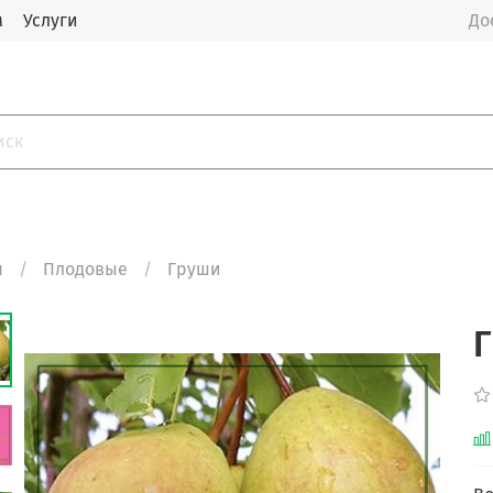
м
Услуги
До
я
Плодовые
Груши
Г