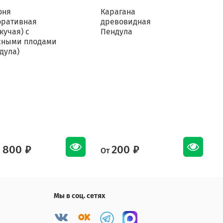
оня
Карагана
К
оративная
древовидная
кучая) с
Пендула
сными плодами
дула)
 800 ₽
200 ₽
От
О
Мы в соц. сетях