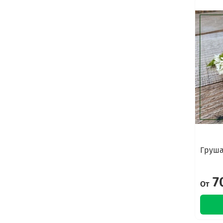
Груша
7
От