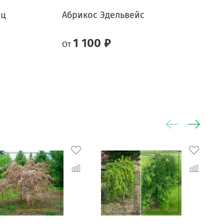
нц
Абрикос Эдельвейс
Р
1 100 ₽
От
О