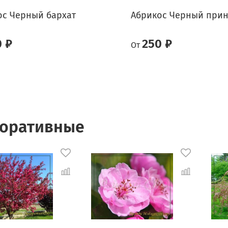
ос Черный бархат
Абрикос Черный при
0 ₽
250 ₽
От
оративные