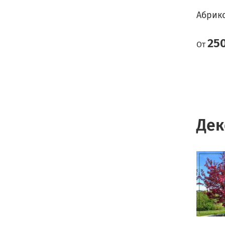
Абрик
25
От
Дек