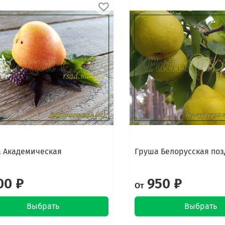
 Академическая
Груша Белорусская по
00 ₽
950 ₽
От
Выбрать
Выбрать