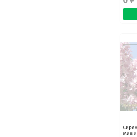
0 ₽
Сирен
Мише