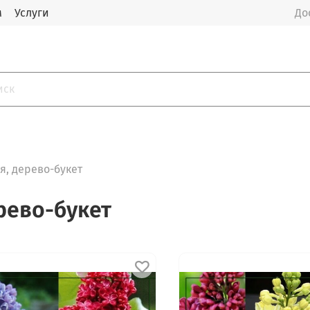
м
Услуги
До
я, дерево-букет
рево-букет