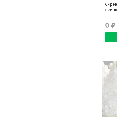
Сирен
прин
0 ₽