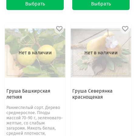
Выбрать
Выбрать
Нет в наличии
Нет в наличии
Груша Башкирская
Груша Северянка
летняя
краснощекая
Раннеспелый сорт. Дерево
среднерослое. Плоды
массой 70-90 г, зеленовато-
желтые, со слабым
загаромя. Мякоть белая,
средней плотности,