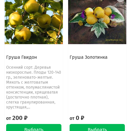
Груша Гвидон
Груша Золотинка
Осенний сорт. Деревья
низкорослые. Плоды 120-140
гр., зеленовато-желтые.
Мякоть с желтоватым
оттенком, полумаслянистой
консистенции, хрящеватая
(достаточно плотная),
слегка гранулированная,
хрустящая,...
200 ₽
0 ₽
от
от
Выбрать
Выбрать