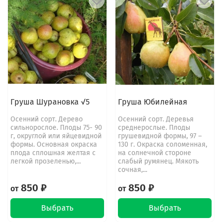
Груша Шурановка √5
Груша Юбилейная
Осенний сорт. Дерево
Осенний сорт. Деревья
сильнорослое. Плоды 75- 90
среднерослые. Плоды
г, округлой или яйцевидной
грушевидной формы, 97 –
формы. Основная окраска
130 г. Окраска соломенная,
плода сплошная желтая с
на солнечной стороне
легкой прозеленью,...
слабый румянец. Мякоть
сочная,...
850 ₽
850 ₽
от
от
Выбрать
Выбрать