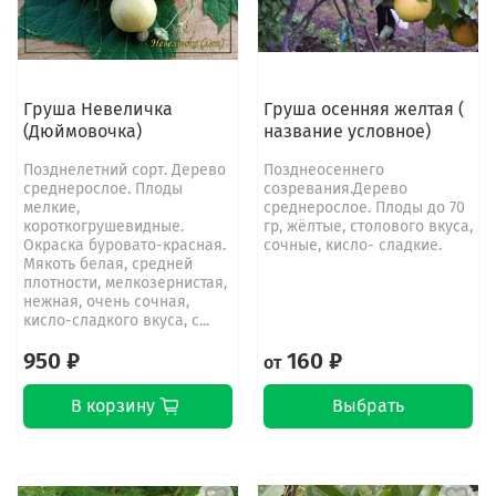
Груша Невеличка
Груша осенняя желтая (
(Дюймовочка)
название условное)
Позднелетний сорт. Дерево
Позднеосеннего
среднерослое. Плоды
созревания.Дерево
мелкие,
среднерослое. Плоды до 70
короткогрушевидные.
гр, жёлтые, столового вкуса,
Окраска буровато-красная.
сочные, кисло- сладкие.
Мякоть белая, средней
плотности, мелкозернистая,
нежная, очень сочная,
кисло-сладкого вкуса, с...
950 ₽
160 ₽
от
В корзину
Выбрать