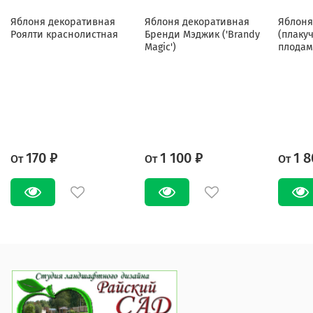
Яблоня декоративная
Яблоня декоративная
Яблоня
Роялти краснолистная
Бренди Мэджик ('Brandy
(плаку
Magic')
плодам
170 ₽
1 100 ₽
1 8
От
От
От