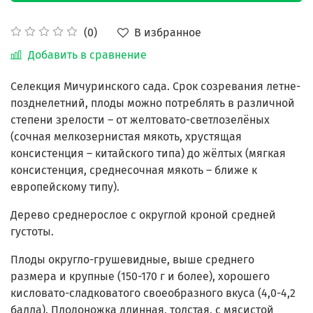
В избранное
(0)
Добавить в сравнение
Селекция Мичуринского сада. Срок созревания летне-
позднелетний, плоды можно потреблять в различной
степени зрелости – от желтовато-светлозелёных
(сочная мелкозернистая мякоть, хрустящая
консистенция – китайского типа) до жёлтых (мягкая
консистенция, среднесочная мякоть – ближе к
европейскому типу).
Дерево среднерослое с округлой кроной средней
густоты.
Плоды округло-грушевидные, выше среднего
размера и крупные (150-170 г и более), хорошего
кисловато-сладковатого своеобразного вкуса (4,0-4,2
балла). Плодоножка длинная, толстая, с мясистой