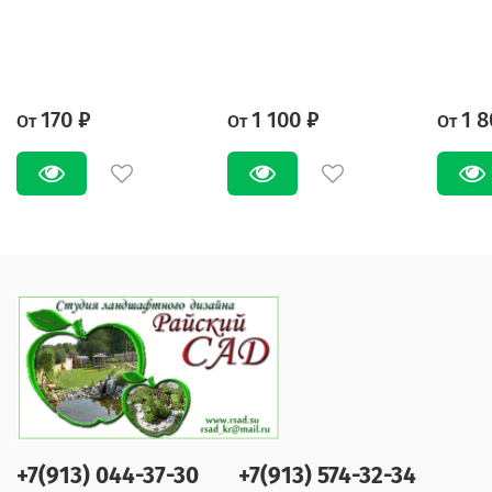
170 ₽
1 100 ₽
1 8
От
От
От
+7(913) 044-37-30
+7(913) 574-32-34