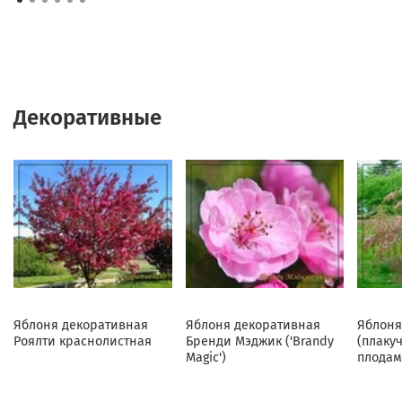
Декоративные
Яблоня декоративная
Яблоня декоративная
Яблоня
Роялти краснолистная
Бренди Мэджик ('Brandy
(плаку
Magic')
плодам