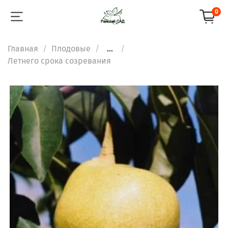
0
Главная
Плодовые
...
Летнего срока созревания