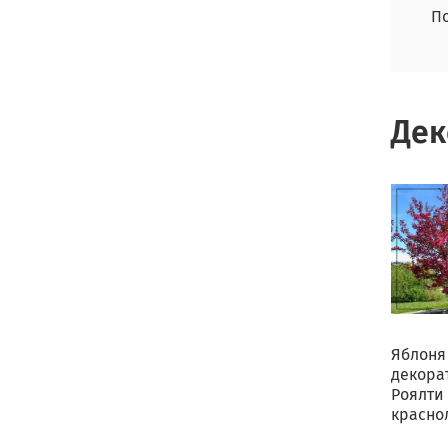
По
Дек
Яблоня
декора
Роялти
красно