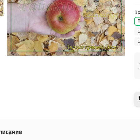
Во
П
С
С
писание