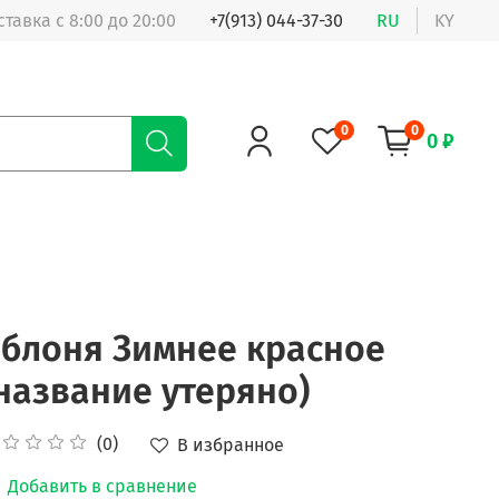
ставка с 8:00 до 20:00
+7(913) 044-37-30
RU
KY
0
0
0 ₽
я
блоня Зимнее красное
название утеряно)
(0)
В избранное
Добавить в сравнение