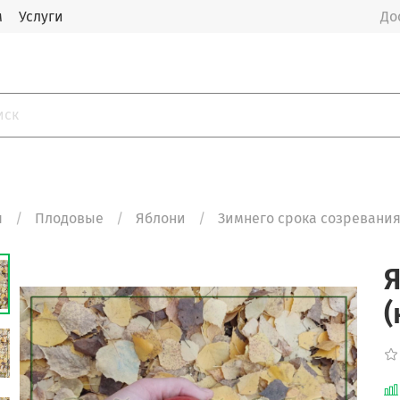
м
Услуги
До
я
Плодовые
Яблони
Зимнего срока созревани
Я
(