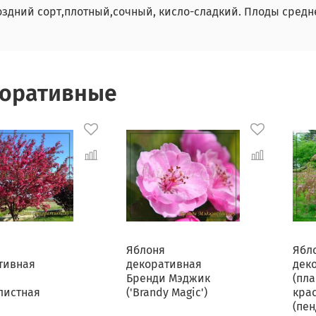
здний сорт,плотный,сочный, кисло-сладкий. Плоды средн
оративные
Яблоня
Ябл
тивная
декоративная
дек
Бренди Мэджик
(пла
листная
('Brandy Magic')
кра
(пен