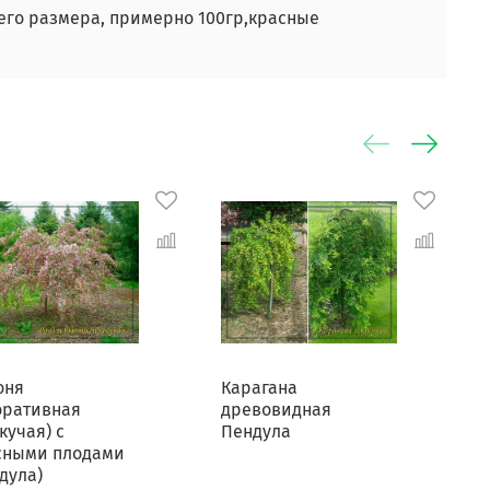
его размера, примерно 100гр,красные
оня
Карагана
К
оративная
древовидная
кучая) с
Пендула
сными плодами
дула)