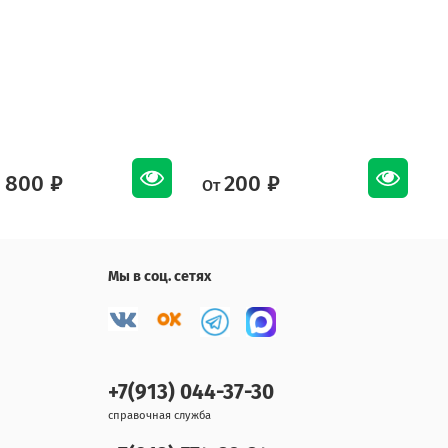
 800 ₽
200 ₽
От
О
Мы в соц. сетях
+7(913) 044-37-30
справочная служба