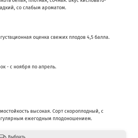
коть белая, плотная, сочная. Вкус кисловато-
адкий, со слабым ароматом.
густационная оценка свежих плодов 4,5 балла.
ок - с ноября по апрель.
мостойкость высокая. Сорт скороплодный, с
гулярным ежегодным плодоношением.
Выбрать