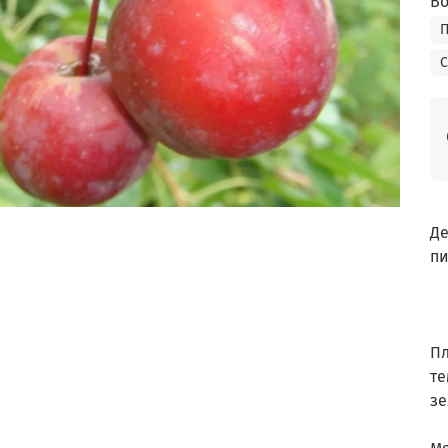
Во
П
С
Де
пи
Пл
те
зе