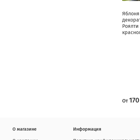
Яблоня
декора
Роялти
красно
170
От
О магазине
Информация