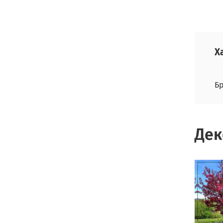
Х
Б
Дек