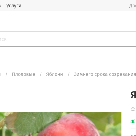
м
Услуги
До
я
Плодовые
Яблони
Зимнего срока созревани
Я