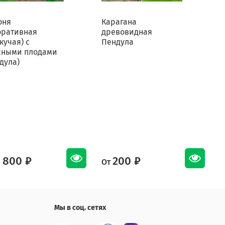
оня
Карагана
К
оративная
древовидная
кучая) с
Пендула
сными плодами
дула)
 800 ₽
200 ₽
От
О
Мы в соц. сетях