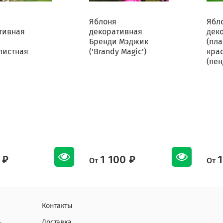
Яблоня
Ябл
тивная
декоративная
дек
Бренди Мэджик
(пла
листная
('Brandy Magic')
кра
(пен
 ₽
1 100 ₽
1
От
От
Контакты
Доставка