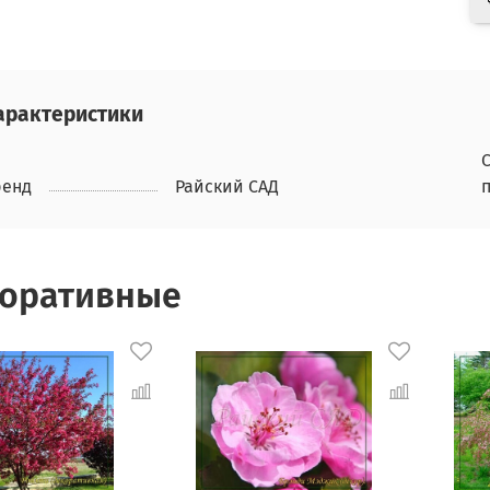
арактеристики
ренд
Райский САД
оративные