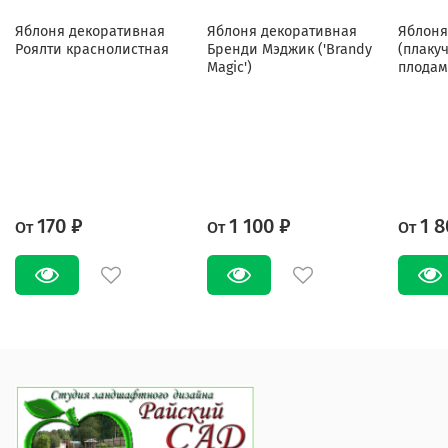
Яблоня декоративная
Яблоня декоративная
Яблоня
Роялти краснолистная
Бренди Мэджик ('Brandy
(плаку
Magic')
плодам
170 ₽
1 100 ₽
1 8
От
От
От