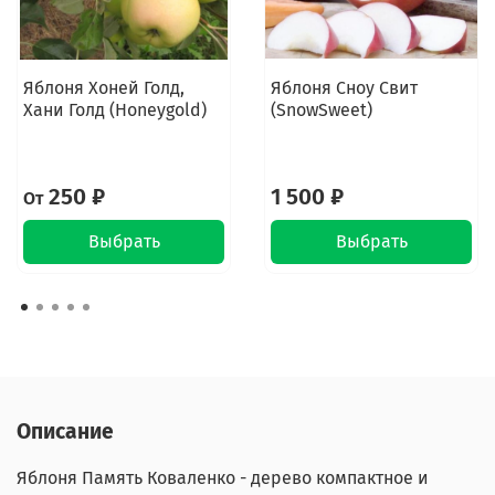
Яблоня Хоней Голд,
Яблоня Сноу Свит
Хани Голд (Honeygold)
(SnowSweet)
250 ₽
1 500 ₽
От
Выбрать
Выбрать
Описание
Яблоня Память Коваленко - дерево компактное и