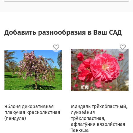
Добавить разнообразия в Ваш САД
Яблоня декоративная
Миндаль трёхло́пастный,
плакучая краснолистная
луизеа́ния
(пендула)
трёхлопастная,
афлату́ния вязоли́стная
Танюша