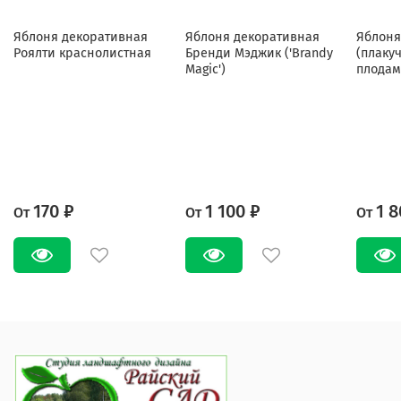
Яблоня декоративная
Яблоня декоративная
Яблоня
Роялти краснолистная
Бренди Мэджик ('Brandy
(плаку
Magic')
плодам
170 ₽
1 100 ₽
1 8
От
От
От