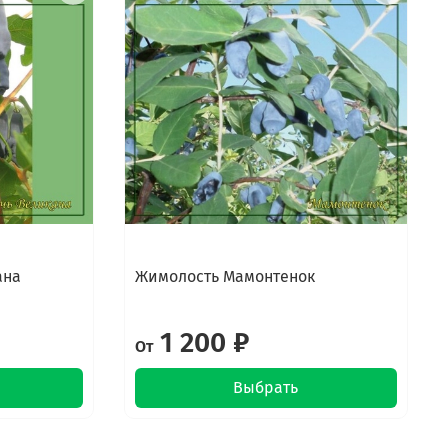
ана
Жимолость Мамонтенок
1 200 ₽
От
Выбрать