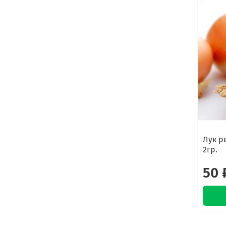
Лук р
2гр.
50 