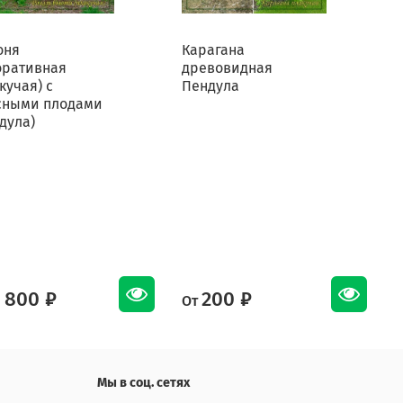
оня
Карагана
К
оративная
древовидная
кучая) с
Пендула
сными плодами
дула)
 800 ₽
200 ₽
От
О
Мы в соц. сетях