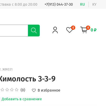
ставка с 8:00 до 20:00
+7(913) 044-37-30
RU
KY
0
0
0 ₽
т.
ЖМ031
имолость 3-3-9
(0)
В избранное
Добавить в сравнение