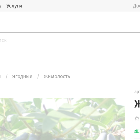
м
Услуги
До
я
Ягодные
Жимолость
ар
Ж