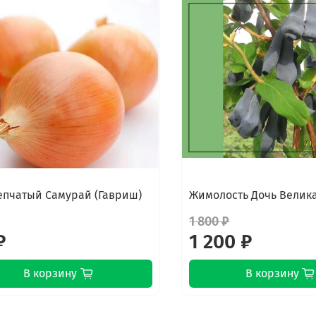
епчатый Самурай (Гавриш)
Жимолость Дочь Велик
1 800 ₽
₽
1 200 ₽
В корзину
В корзину