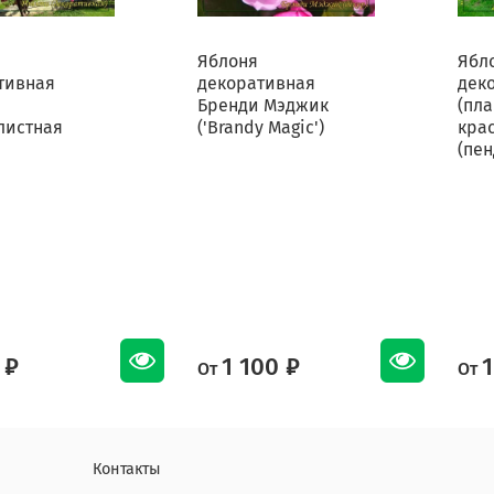
Яблоня
Ябл
тивная
декоративная
дек
Бренди Мэджик
(пла
листная
('Brandy Magic')
кра
(пен
 ₽
1 100 ₽
1
От
От
Контакты