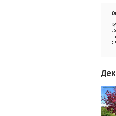
О
Ку
сб
ко
2,
Дек