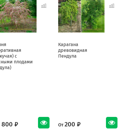
оня
Карагана
К
оративная
древовидная
кучая) с
Пендула
сными плодами
дула)
 800 ₽
200 ₽
От
О