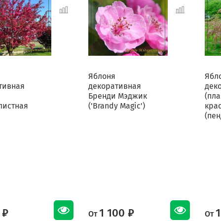
Яблоня
Ябл
тивная
декоративная
дек
Бренди Мэджик
(пла
листная
('Brandy Magic')
кра
(пен
 ₽
1 100 ₽
1
От
От