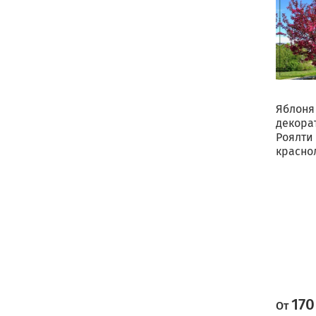
Яблоня
декора
Роялти
красно
170
От