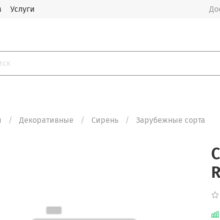
м
Услуги
До
я
Декоративные
Сирень
Зарубежные сорта
С
R