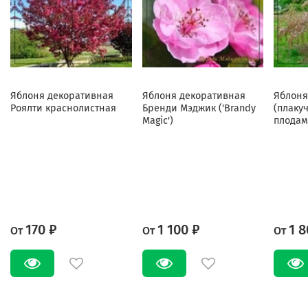
Яблоня декоративная
Яблоня декоративная
Яблоня
Роялти краснолистная
Бренди Мэджик ('Brandy
(плаку
Magic')
плодам
170 ₽
1 100 ₽
1 8
От
От
От