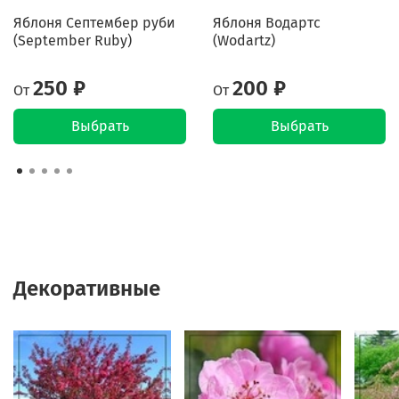
Яблоня Септембер руби
Яблоня Водартс
(September Ruby)
(Wodartz)
250 ₽
200 ₽
От
От
Выбрать
Выбрать
Декоративные