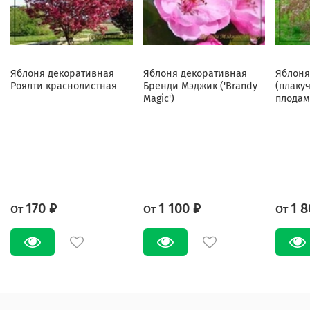
Яблоня декоративная
Яблоня декоративная
Яблоня
Роялти краснолистная
Бренди Мэджик ('Brandy
(плаку
Magic')
плодам
170 ₽
1 100 ₽
1 8
От
От
От