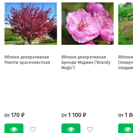
Яблоня декоративная
Яблоня декоративная
Яблоня
Роялти краснолистная
Бренди Мэджик ('Brandy
(плаку
Magic')
плодам
170 ₽
1 100 ₽
1 8
От
От
От