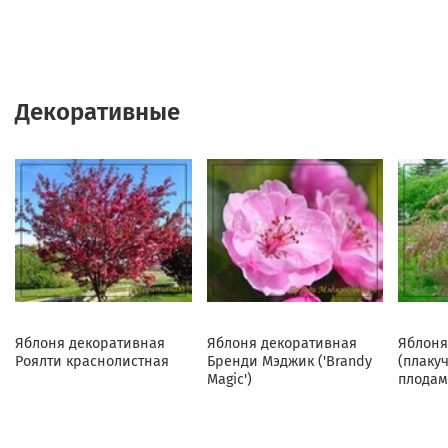
Декоративные
Яблоня декоративная
Яблоня декоративная
Яблоня
Роялти краснолистная
Бренди Мэджик ('Brandy
(плаку
Magic')
плодам