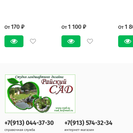
170 ₽
1 100 ₽
1 8
От
От
От
+7(913) 044-37-30
+7(913) 574-32-34
справочная служба
интернет-магазин