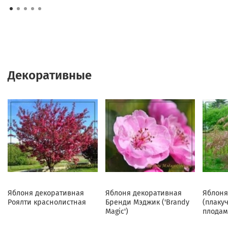
Декоративные
Яблоня декоративная
Яблоня декоративная
Яблоня
Роялти краснолистная
Бренди Мэджик ('Brandy
(плаку
Magic')
плодам