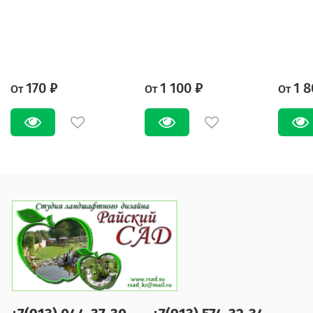
170 ₽
1 100 ₽
1 8
От
От
От