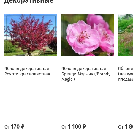
Декоративные
Яблоня декоративная
Яблоня декоративная
Яблоня
Роялти краснолистная
Бренди Мэджик ('Brandy
(плаку
Magic')
плодам
170 ₽
1 100 ₽
1 8
От
От
От