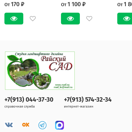
170 ₽
1 100 ₽
1 8
От
От
От
+7(913) 044-37-30
+7(913) 574-32-34
справочная служба
интернет-магазин