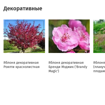
Декоративные
Яблоня декоративная
Яблоня декоративная
Яблоня
Роялти краснолистная
Бренди Мэджик ('Brandy
(плаку
Magic')
плодам