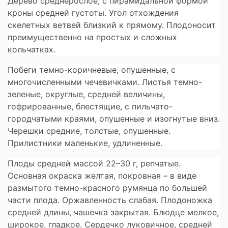
Дерево
среднерослое, с пирамидальной формой
кроны средней густоты. Угол отхождения
скелетных ветвей близкий к прямому. Плодоносит
преимущественно на простых и сложных
кольчатках.
Побеги
темно-коричневые, опушенные, с
многочисленными чечевичками. Листья темно-
зеленые, округлые, средней величины,
гофрированные, блестящие, с пильчато-
городчатыми краями, опушенные и изогнутые вниз.
Черешки средние, толстые, опушенные.
Прилистники маленькие, удлиненные.
Плоды
средней массой 22–30 г, репчатые.
Основная окраска желтая, покровная – в виде
размытого темно-красного румянца по большей
части плода. Оржавленность слабая. Плодоножка
средней длины, чашечка закрытая. Блюдце мелкое,
широкое, гладкое. Сердечко луковичное, средней