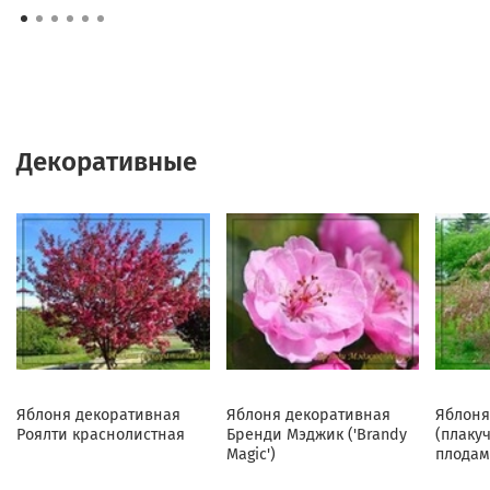
Декоративные
Яблоня декоративная
Яблоня декоративная
Яблоня
Роялти краснолистная
Бренди Мэджик ('Brandy
(плаку
Magic')
плодам