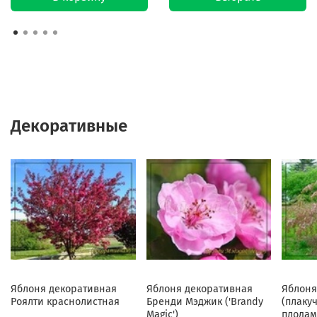
Декоративные
Яблоня декоративная
Яблоня декоративная
Яблоня
Роялти краснолистная
Бренди Мэджик ('Brandy
(плаку
Magic')
плодам