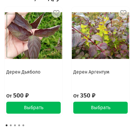
Дерен Дьяболо
Дерен Аргентум
500 ₽
350 ₽
От
От
Выбрать
Выбрать