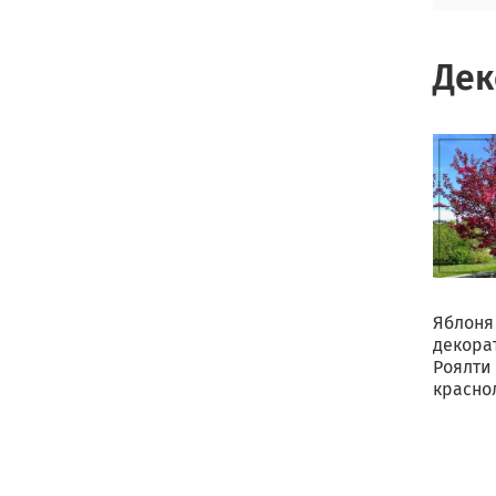
Дек
Яблоня
декора
Роялти
красно