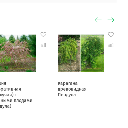
оня
Карагана
К
оративная
древовидная
кучая) с
Пендула
сными плодами
дула)