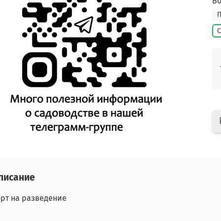
Во
П
С
писание
рт на разведение