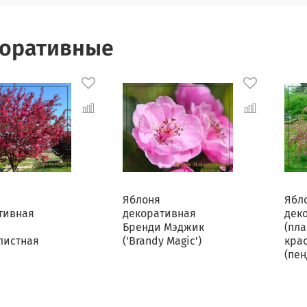
оративные
Яблоня
Ябл
тивная
декоративная
дек
Бренди Мэджик
(пла
листная
('Brandy Magic')
кра
(пен