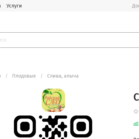
м
Услуги
До
я
Плодовые
Слива, алыча
С