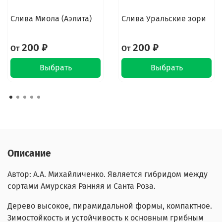
Слива Миола (Аэлита)
Слива Уральские зори
200 ₽
200 ₽
От
От
Выбрать
Выбрать
Описание
Автор: А.А. Михайличенко. Является гибридом между
сортами Амурская Ранняя и Санта Роза.
Дерево высокое, пирамидальной формы, компактное.
Зимостойкость и устойчивость к основным грибным