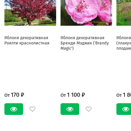
Яблоня декоративная
Яблоня декоративная
Яблоня
Роялти краснолистная
Бренди Мэджик ('Brandy
(плаку
Magic')
плодам
170 ₽
1 100 ₽
1 8
От
От
От