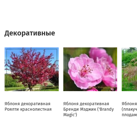
Декоративные
Яблоня декоративная
Яблоня декоративная
Яблоня
Роялти краснолистная
Бренди Мэджик ('Brandy
(плаку
Magic')
плодам