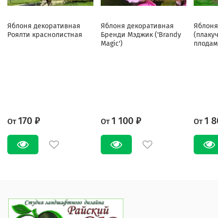
Яблоня декоративная
Яблоня декоративная
Яблоня
Роялти краснолистная
Бренди Мэджик ('Brandy
(плаку
Magic')
плодам
170 ₽
1 100 ₽
1 8
От
От
От