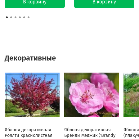
В корзину
В корзину
Декоративные
Яблоня декоративная
Яблоня декоративная
Яблоня
Роялти краснолистная
Бренди Мэджик ('Brandy
(плаку