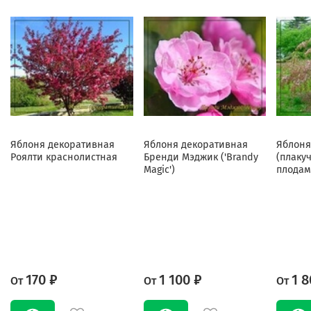
Яблоня декоративная
Яблоня декоративная
Яблоня
Роялти краснолистная
Бренди Мэджик ('Brandy
(плаку
Magic')
плодам
170 ₽
1 100 ₽
1 8
От
От
От