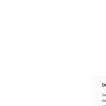
О
Ун
пл