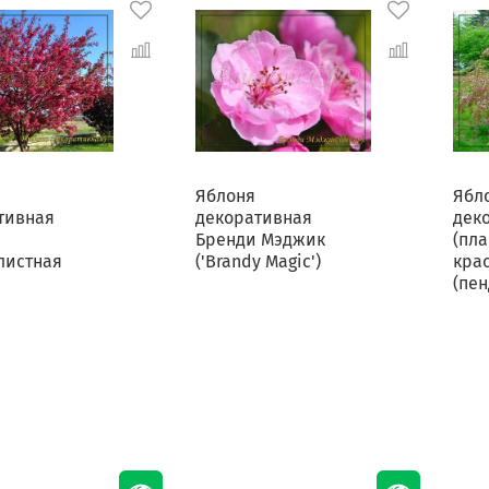
Яблоня
Ябл
тивная
декоративная
дек
Бренди Мэджик
(пла
листная
('Brandy Magic')
кра
(пен