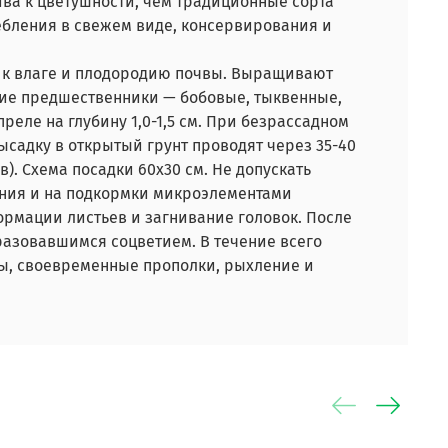
ива к цветушности, чем традиционные сорта
ребления в свежем виде, консервирования и
е к влаге и плодородию почвы. Выращивают
шие предшественники — бобовые, тыквенные,
еле на глубину 1,0-1,5 см. При безрассадном
 Высадку в открытый грунт проводят через 35-40
). Схема посадки 60х30 см. Не допускать
ния и на подкормки микроэлементами
мации листьев и загнивание головок. После
бразовавшимся соцветием. В течение всего
ы, своевременные прополки, рыхление и