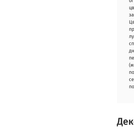
ог
цв
з
Цв
п
лу
сп
дн
п
(
по
с
п
Дек