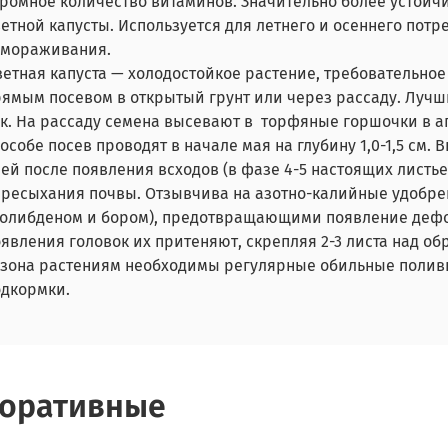
ромное количество витаминов. Значительно более устойч
етной капусты. Используется для летнего и осеннего пот
амораживания.
етная капуста — холодостойкое растение, требовательно
рямым посевом в открытый грунт или через рассаду. Луч
к. На рассаду семена высевают в торфяные горшочки в апр
особе посев проводят в начале мая на глубину 1,0-1,5 см.
ей после появления всходов (в фазе 4-5 настоящих листьев
ересыхания почвы. Отзывчива на азотно-калийные удобре
молибденом и бором), предотвращающими появление дефор
явления головок их притеняют, скрепляя 2-3 листа над о
езона растениям необходимы регулярные обильные полив
одкормки.
оративные