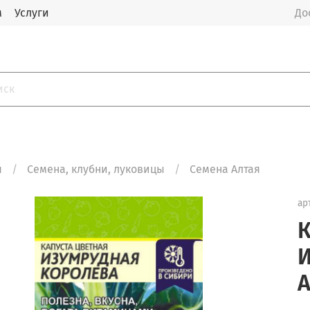
м
Услуги
До
я
Семена, клубни, луковицы
Семена Алтая
ар
К
И
А