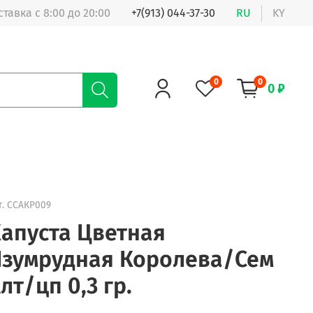
ставка с 8:00 до 20:00
+7(913) 044-37-30
RU
KY
0
0
0 ₽
т.
ССАКР009
апуста Цветная
зумрудная Королева/Сем
лт/цп 0,3 гр.