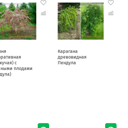
оня
Карагана
К
оративная
древовидная
кучая) с
Пендула
сными плодами
дула)