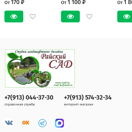
170 ₽
1 100 ₽
1 8
От
От
От
+7(913) 044-37-30
+7(913) 574-32-34
справочная служба
интернет-магазин