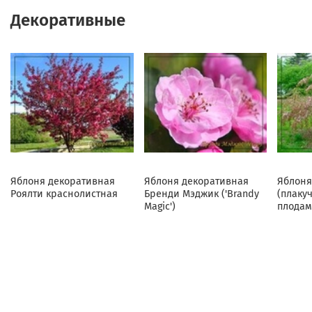
Декоративные
Яблоня декоративная
Яблоня декоративная
Яблоня
Роялти краснолистная
Бренди Мэджик ('Brandy
(плаку
Magic')
плодам