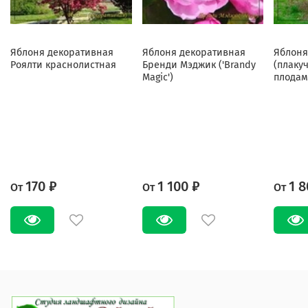
Яблоня декоративная
Яблоня декоративная
Яблоня
Роялти краснолистная
Бренди Мэджик ('Brandy
(плаку
Magic')
плодам
170 ₽
1 100 ₽
1 8
От
От
От