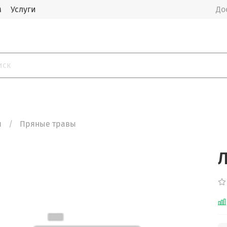
м
Услуги
До
я
Пряные травы
Л