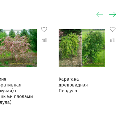
оня
Карагана
К
оративная
древовидная
кучая) с
Пендула
сными плодами
дула)