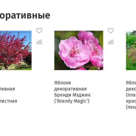
оративные
Яблоня
Ябл
тивная
декоративная
дек
Бренди Мэджик
(пла
листная
('Brandy Magic')
кра
(пен