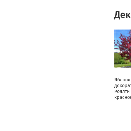
Дек
Яблоня
декора
Роялти
красно