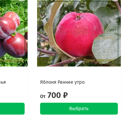
рья
Яблоня Раннее утро
700 ₽
От
Выбрать