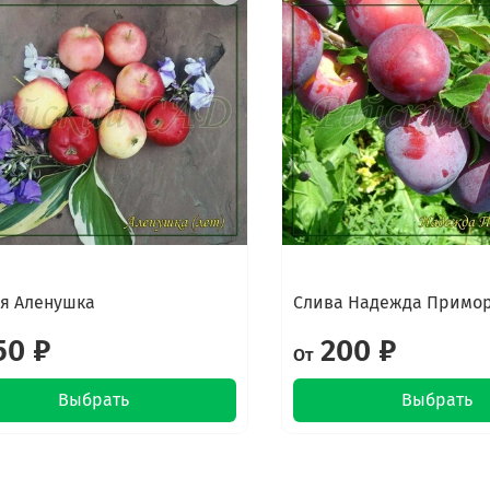
я Аленушка
Слива Надежда Примо
50 ₽
200 ₽
От
Выбрать
Выбрать