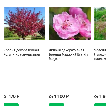
Яблоня декоративная
Яблоня декоративная
Яблоня
Роялти краснолистная
Бренди Мэджик ('Brandy
(плаку
Magic')
плодам
170 ₽
1 100 ₽
1 8
От
От
От