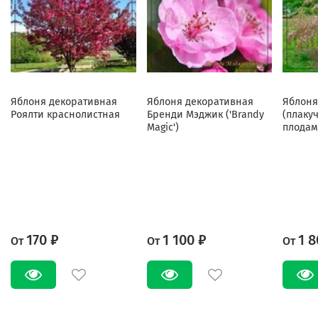
Яблоня декоративная
Яблоня декоративная
Яблоня
Роялти краснолистная
Бренди Мэджик ('Brandy
(плаку
Magic')
плодам
170 ₽
1 100 ₽
1 8
От
От
От