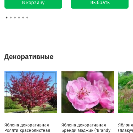
В корзину
Выбрать
Декоративные
Яблоня декоративная
Яблоня декоративная
Яблоня
Роялти краснолистная
Бренди Мэджик ('Brandy
(плаку