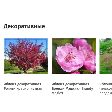
Декоративные
Яблоня декоративная
Яблоня декоративная
Яблоня
Роялти краснолистная
Бренди Мэджик ('Brandy
(плаку
Magic')
плодам