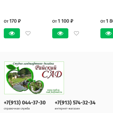
170 ₽
1 100 ₽
1 8
От
От
От
+7(913) 044-37-30
+7(913) 574-32-34
справочная служба
интернет-магазин