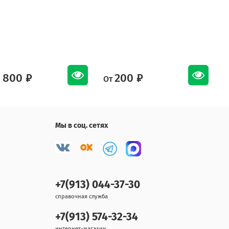
 800 ₽
200 ₽
От
О
Мы в соц. сетях
+7(913) 044-37-30
справочная служба
+7(913) 574-32-34
интернет-магазин