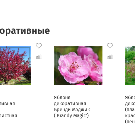
оративные
Яблоня
Ябл
тивная
декоративная
дек
Бренди Мэджик
(пла
листная
('Brandy Magic')
кра
(пен