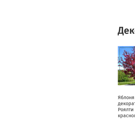
Дек
Яблоня
декора
Роялти
красно