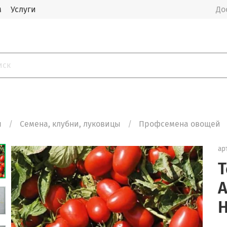
м
Услуги
До
я
Семена, клубни, луковицы
Профсемена овощей
ар
Т
А
Н