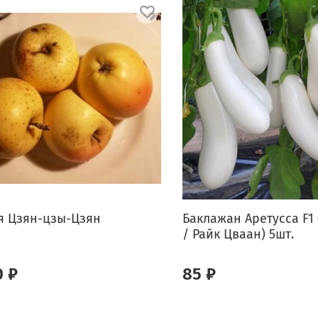
я Цзян-цзы-Цзян
Баклажан Аретусса F1 
/ Райк Цваан) 5шт.
0 ₽
85 ₽