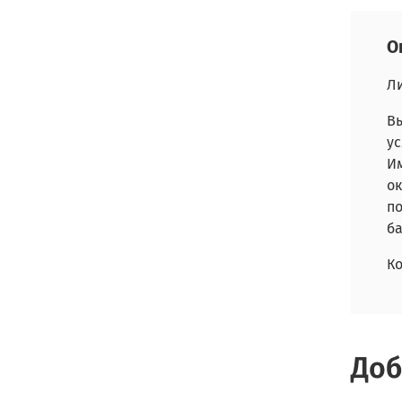
О
Л
В
ус
И
ок
п
ба
Ко
Доб