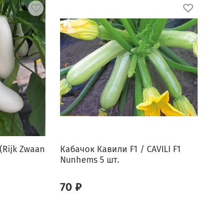
(Rijk Zwaan
Кабачок Кавили F1 / CAVILI F1
К
Nunhems 5 шт.
/
70 ₽