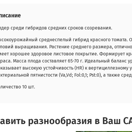
писание
идер среди гибридов средних сроков созревания.
ысокоурожайный среднеспелый гибрид красного томата. О
ловий выращивания. Растение среднего размера, отлично
меет хорошее здоровое листовое покрытие. Формирует к
раса. Масса плода составляет 65-70 г. Идеальный баланс 
оказывает высокую устойчивость (HR) к вертициллезному
ктериальной пятнистости (Va,Vd; Fol:0,1; Pst:0), а также ср
личество 10 шт.
авить разнообразия в Ваш С