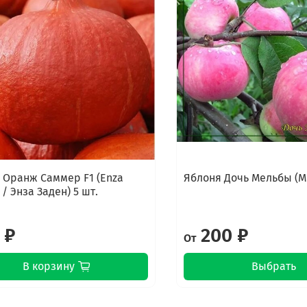
 Оранж Саммер F1 (Enza
Яблоня Дочь Мельбы (
/ Энза Заден) 5 шт.
 ₽
200 ₽
От
В корзину
Выбрать