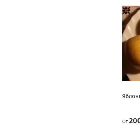
Яблон
20
От