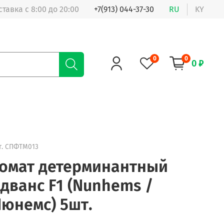
ставка с 8:00 до 20:00
+7(913) 044-37-30
RU
KY
0
0
0 ₽
т.
СПФТМ013
омат детерминантный
дванс F1 (Nunhems /
юнемс) 5шт.