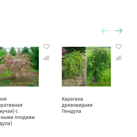
оня
Карагана
К
оративная
древовидная
кучая) с
Пендула
сными плодами
дула)