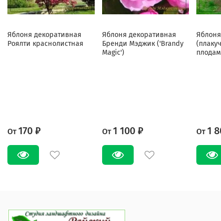
Яблоня декоративная
Яблоня декоративная
Яблоня
Роялти краснолистная
Бренди Мэджик ('Brandy
(плаку
Magic')
плодам
170 ₽
1 100 ₽
1 8
От
От
От