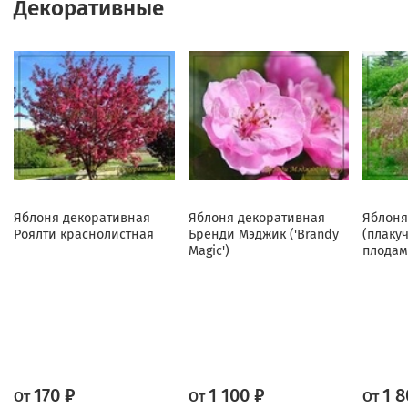
Декоративные
Яблоня декоративная
Яблоня декоративная
Яблоня
Роялти краснолистная
Бренди Мэджик ('Brandy
(плаку
Magic')
плодам
170 ₽
1 100 ₽
1 8
От
От
От