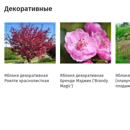
Декоративные
Яблоня декоративная
Яблоня декоративная
Яблоня
Роялти краснолистная
Бренди Мэджик ('Brandy
(плаку
Magic')
плодам