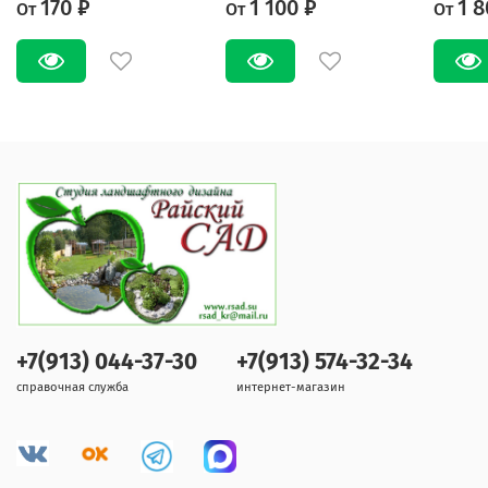
170 ₽
1 100 ₽
1 8
От
От
От
+7(913) 044-37-30
+7(913) 574-32-34
справочная служба
интернет-магазин