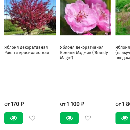
Яблоня декоративная
Яблоня декоративная
Яблоня
Роялти краснолистная
Бренди Мэджик ('Brandy
(плаку
Magic')
плодам
170 ₽
1 100 ₽
1 8
От
От
От