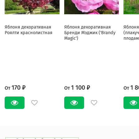
Яблоня декоративная
Яблоня декоративная
Яблоня
Роялти краснолистная
Бренди Мэджик ('Brandy
(плаку
Magic')
плодам
170 ₽
1 100 ₽
1 8
От
От
От