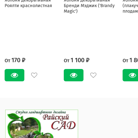
Яблоня декоративная
Яблоня декоративная
Яблоня
Роялти краснолистная
Бренди Мэджик ('Brandy
(плаку
Magic')
плодам
170 ₽
1 100 ₽
1 8
От
От
От