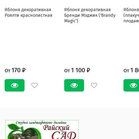
Яблоня декоративная
Яблоня декоративная
Яблоня
Роялти краснолистная
Бренди Мэджик ('Brandy
(плаку
Magic')
плодам
170 ₽
1 100 ₽
1 8
От
От
От