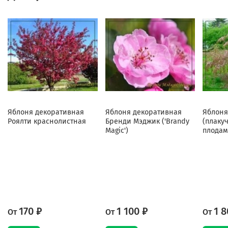
Яблоня декоративная
Яблоня декоративная
Яблоня
Роялти краснолистная
Бренди Мэджик ('Brandy
(плаку
Magic')
плодам
170 ₽
1 100 ₽
1 8
От
От
От