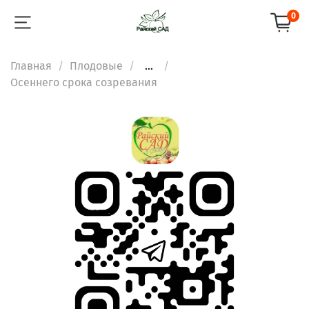
0
Главная
Плодовые
...
Осеннего срока созревания