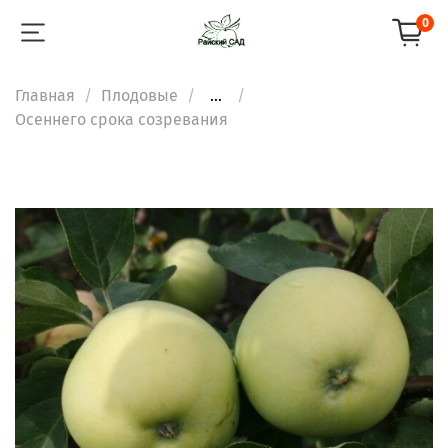
0
Главная
Плодовые
...
Осеннего срока созревания