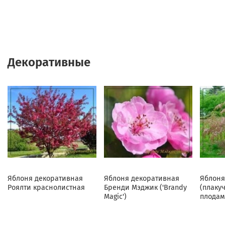
Декоративные
Яблоня декоративная
Яблоня декоративная
Яблоня
Роялти краснолистная
Бренди Мэджик ('Brandy
(плаку
Magic')
плодам