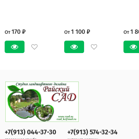
170 ₽
1 100 ₽
1 8
От
От
От
+7(913) 044-37-30
+7(913) 574-32-34