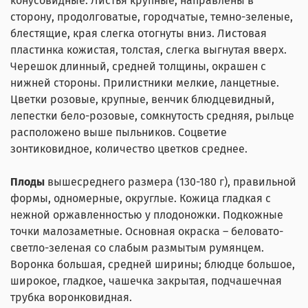
конусовидные. Листья крупные, направлены в
сторону, продолговатые, городчатые, темно-зеленые,
блестящие, края слегка отогнуты вниз. Листовая
пластинка кожистая, толстая, слегка выгнутая вверх.
Черешок длинный, средней толщины, окрашен с
нижней стороны. Прилистники мелкие, ланцетные.
Цветки розовые, крупные, венчик блюдцевидный,
лепестки бело-розовые, сомкнутость средняя, рыльце
расположено выше пыльников. Соцветие
зонтиковидное, количество цветков среднее.
Плоды
вышесреднего размера (130-180 г), правильной
формы, одномерные, округлые. Кожица гладкая с
нежной оржавленностью у плодоножки. Подкожные
точки малозаметные. Основная окраска – беловато-
светло-зеленая со слабым размытым румянцем.
Воронка большая, средней ширины; блюдце большое,
широкое, гладкое, чашечка закрытая, подчашечная
трубка воронковидная.