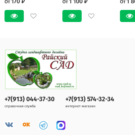
170 ₽
1 100 ₽
1 8
От
От
От
+7(913) 044-37-30
+7(913) 574-32-34
справочная служба
интернет-магазин