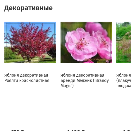
Декоративные
Яблоня декоративная
Яблоня декоративная
Яблоня
Роялти краснолистная
Бренди Мэджик ('Brandy
(плаку
Magic')
плодам