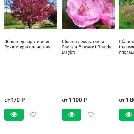
Яблоня декоративная
Яблоня декоративная
Яблоня
Роялти краснолистная
Бренди Мэджик ('Brandy
(плаку
Magic')
плодам
170 ₽
1 100 ₽
1 8
От
От
От