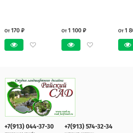
170 ₽
1 100 ₽
1 8
От
От
От
+7(913) 044-37-30
+7(913) 574-32-34