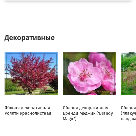
Декоративные
Яблоня декоративная
Яблоня декоративная
Яблоня
Роялти краснолистная
Бренди Мэджик ('Brandy
(плаку
Magic')
плодам