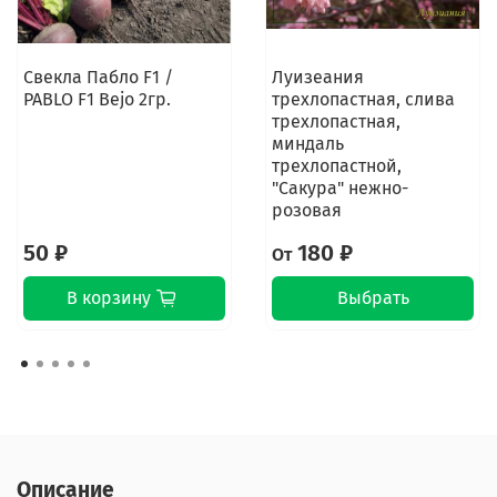
Свекла Пабло F1 /
Луизеания
PABLO F1 Bejo 2гр.
трехлопастная, слива
трехлопастная,
миндаль
трехлопастной,
"Сакура" нежно-
розовая
50 ₽
180 ₽
От
В корзину
Выбрать
Описание