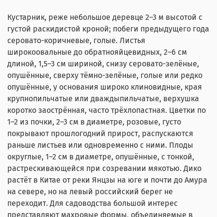
Кустарник, реже небольшое деревце 2–3 м высотой с
густой раскидистой кроной; побеги предыдущего года
серовато-коричневые, голые. Листья
широкоовальные до обратнояйцевидных, 2–6 см
длиной, 1,5–3 см шириной, снизу серовато-зелёные,
опушённые, сверху тёмно-зелёные, голые или редко
опушённые, у основания широко клиновидные, края
крупнопильчатые или дваждыпильчатые, верхушка
коротко заострённая, часто трёхлопастная. Цветки по
1–2 из почки, 2–3 см в диаметре, розовые, густо
покрывают прошлогодний прирост, распускаются
раньше листьев или одновременно с ними. Плоды
округлые, 1–2 см в диаметре, опушённые, с тонкой,
растрескивающейся при созревании мякотью. Дико
растёт в Китае от реки Янцзы на юге и почти до Амура
на севере, но на левый российский берег не
переходит. Для садоводства большой интерес
представляют махровые формы, объединяемые в