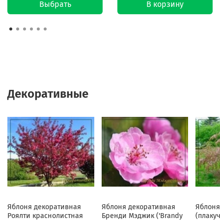
Выбрать
В корзину
Декоративные
Яблоня декоративная
Яблоня декоративная
Яблоня
Роялти краснолистная
Бренди Мэджик ('Brandy
(плаку