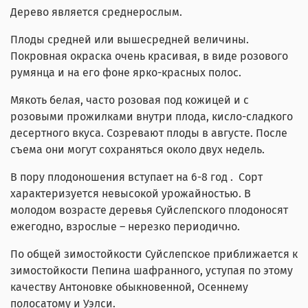
Дерево является среднерослым.
Плоды средней или вышесредней величины.
Покровная окраска очень красивая, в виде розового
румянца и на его фоне ярко-красных полос.
Мякоть белая, часто розовая под кожицей и с
розовыми прожилками внутри плода, кисло-сладкого
десертного вкуса. Созревают плоды в августе. После
съема они могут сохраняться около двух недель.
В пору плодоношения вступает на 6-8 год . Сорт
характеризуется невысокой урожайностью. В
молодом возрасте деревья Суйслепского плодоносят
ежегодно, взрослые – нерезко периодично.
По общей зимостойкости Суйслепское приближается к
зимостойкости Пепина шафранного, уступая по этому
качеству Антоновке обыкновенной, Осеннему
полосатому и Уэлси.