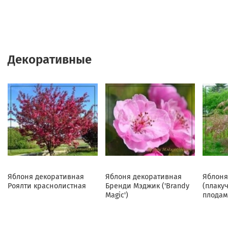
Декоративные
Яблоня декоративная
Яблоня декоративная
Яблоня
Роялти краснолистная
Бренди Мэджик ('Brandy
(плаку
Magic')
плодам