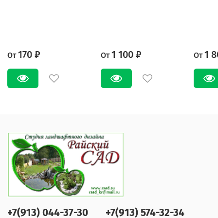
170 ₽
1 100 ₽
1 8
От
От
От
+7(913) 044-37-30
+7(913) 574-32-34