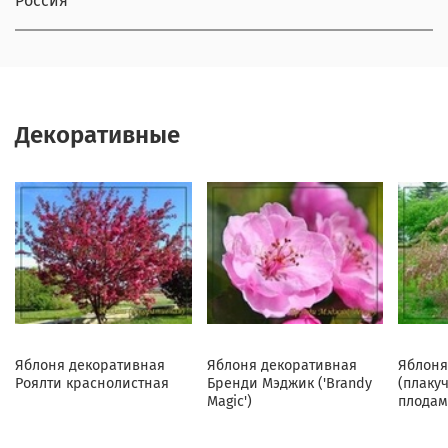
Россия
Декоративные
Яблоня декоративная
Яблоня декоративная
Яблоня
Роялти краснолистная
Бренди Мэджик ('Brandy
(плаку
Magic')
плодам